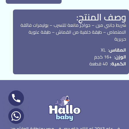
وصف المنتج:
شريط جانبي مرن – حواجز مانعة للتسرب – بوليمرات فائقة
الامتصاص – طبقة خلفية من القماش – طبقة علوية
حريرية
المقاس:
XL
الوزن:
+16 كجم
الكمية:
40 قطعة
في عام 2013 تم انتاج هلو بيبي في مصر بمنطقة العاشر من